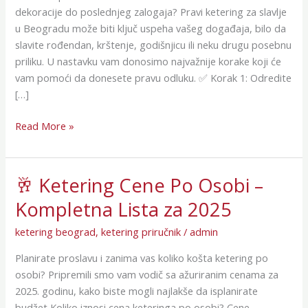
slavlje
dekoracije do poslednjeg zalogaja? Pravi ketering za slavlje
u
u Beogradu može biti ključ uspeha vašeg događaja, bilo da
Beogradu?
slavite rođendan, krštenje, godišnjicu ili neku drugu posebnu
priliku. U nastavku vam donosimo najvažnije korake koji će
vam pomoći da donesete pravu odluku. ✅ Korak 1: Odredite
[…]
Read More »
🥂 Ketering Cene Po Osobi –
🥂
Ketering
Kompletna Lista za 2025
Cene
Po
ketering beograd
,
ketering priručnik
/
admin
Osobi
Planirate proslavu i zanima vas koliko košta ketering po
–
osobi? Pripremili smo vam vodič sa ažuriranim cenama za
Kompletna
2025. godinu, kako biste mogli najlakše da isplanirate
Lista
budžet Koliko iznosi cena keteringa po osobi? Cene