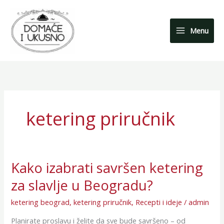
Skip
to
content
Menu
ketering priručnik
Kako izabrati savršen ketering
Kako
izabrati
za slavlje u Beogradu?
savršen
ketering
ketering beograd
,
ketering priručnik
,
Recepti i ideje
/
admin
za
Planirate proslavu i želite da sve bude savršeno – od